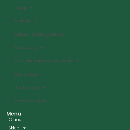
Cegły
Izolacja
Naturalne farby ścienne
Renowacja
Pokrycia dachowe i elewacje
Bez kategorii
Siatki i maty
Mata trzcinowa
Menu
O nas
Sklep