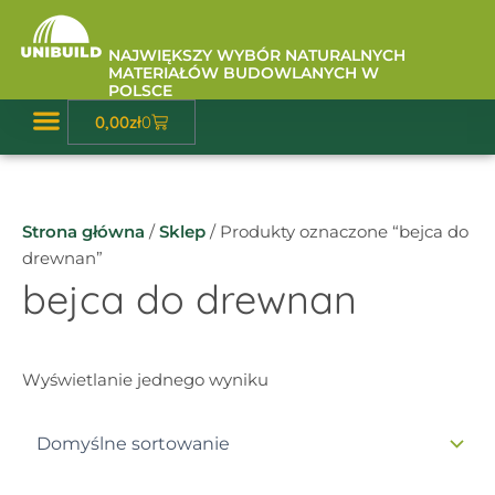
Przejdź
do
NAJWIĘKSZY WYBÓR NATURALNYCH
treści
MATERIAŁÓW BUDOWLANYCH W
POLSCE
Wózek
0,00
zł
0
Baza Wiedzy
Strona główna
/
Sklep
/ Produkty oznaczone “bejca do
drewnan”
bejca do drewnan
Wyświetlanie jednego wyniku