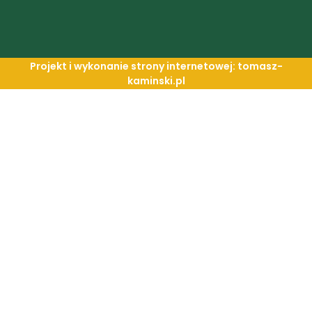
Projekt i wykonanie strony internetowej: tomasz-
kaminski.pl