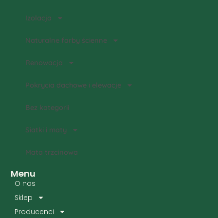
Izolacja
Naturalne farby ścienne
Renowacja
Pokrycia dachowe i elewacje
Bez kategorii
Siatki i maty
Mata trzcinowa
Menu
O nas
Sklep
Producenci