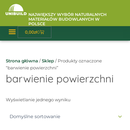
Przejdź
do
NAJWIĘKSZY WYBÓR NATURALNYCH
treści
MATERIAŁÓW BUDOWLANYCH W
POLSCE
Wózek
0,00
zł
0
Baza Wiedzy
Strona główna
/
Sklep
/ Produkty oznaczone
“barwienie powierzchni”
barwienie powierzchni
Wyświetlanie jednego wyniku