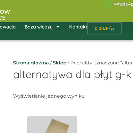
WhatsA
ŁÓW
CE
owacja
Baza wiedzy
Kontakt
Wózek
0,00
zł
0
Strona główna
/
Sklep
/ Produkty oznaczone “alter
alternatywa dla płyt g-k
Wyświetlanie jednego wyniku