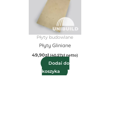
Płyty budowlane
Płyty Gliniane
49,90
zł
(
40,57
zł
netto)
Dodaj do
koszyka