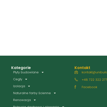
Kategorie
Kontakt
Płyty budowlane
kontakt@unibuild
Cegły
+48 722 322 27
Izolacja
Facebook
Naturalne farby ścienne
Renowacja
Pokrycia dachowe i elewacje