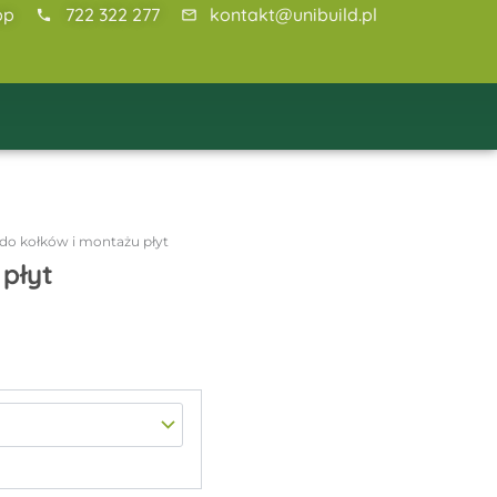
pp
722 322 277
kontakt@unibuild.pl
 do kołków i montażu płyt
płyt
Zakres
cen:
od
282,29zł
do
525,83zł