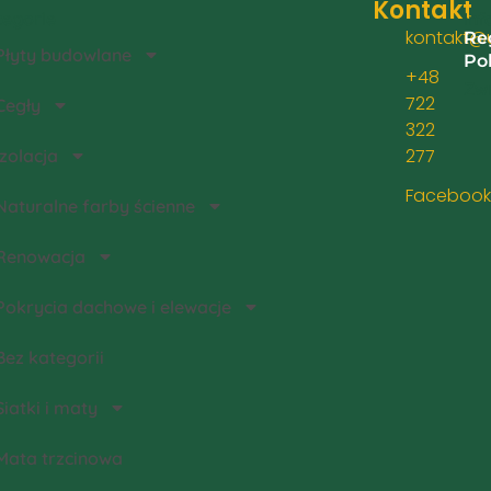
Kontakt
egorie
Inf
kontakt@u
Re
Płyty budowlane
Po
+48
Zwr
722
Cegły
322
277
Izolacja
Facebook
Naturalne farby ścienne
Renowacja
Pokrycia dachowe i elewacje
Bez kategorii
Siatki i maty
Mata trzcinowa