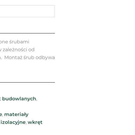
zone śrubami
 zależności od
h. Montaż śrub odbywa
yt budowlanych
,
e
,
materiały
 izolacyjne
,
wkręt