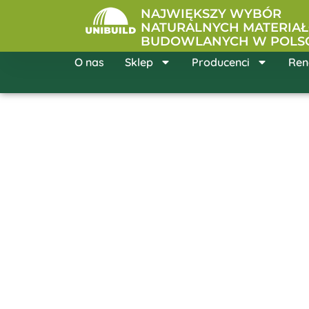
Przejdź
NAJWIĘKSZY WYBÓR
do
NATURALNYCH MATERIA
BUDOWLANYCH W POLS
treści
O nas
Sklep
Producenci
Ren