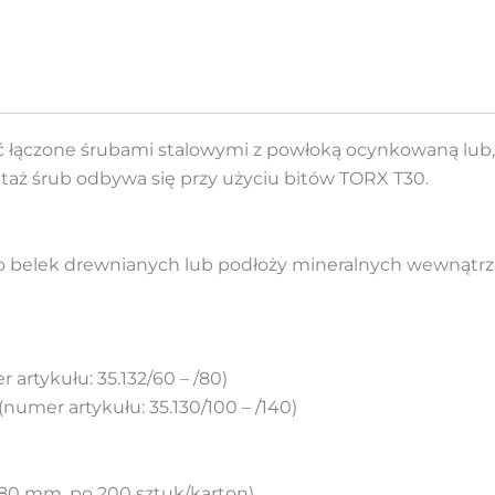
 łączone śrubami stalowymi z powłoką ocynkowaną lub, 
ż śrub odbywa się przy użyciu bitów TORX T30.
do belek drewnianych lub podłoży mineralnych wewnątr
artykułu: 35.132/60 – /80)
numer artykułu: 35.130/100 – /140)
 80 mm, po 200 sztuk/karton)