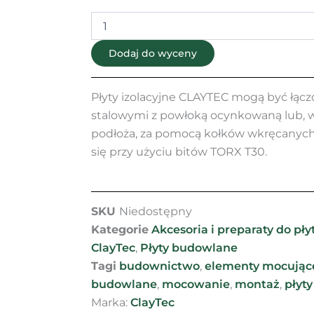
montażu
płyt
Dodaj do wyceny
Płyty izolacyjne CLAYTEC mogą być łąc
stalowymi z powłoką ocynkowaną lub, w
podłoża, za pomocą kołków wkręcanyc
się przy użyciu bitów TORX T30.
SKU
Niedostępny
Kategorie
Akcesoria i preparaty do pł
ClayTec
,
Płyty budowlane
Tagi
budownictwo
,
elementy mocując
budowlane
,
mocowanie
,
montaż
,
płyty
Marka:
ClayTec