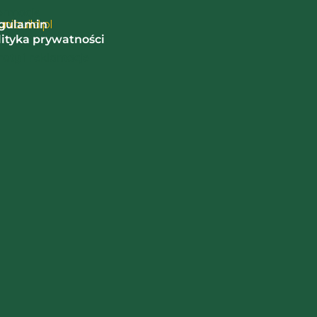
ormacje
nibuild.pl
gulamin
lityka prywatności
oty i reklamacje