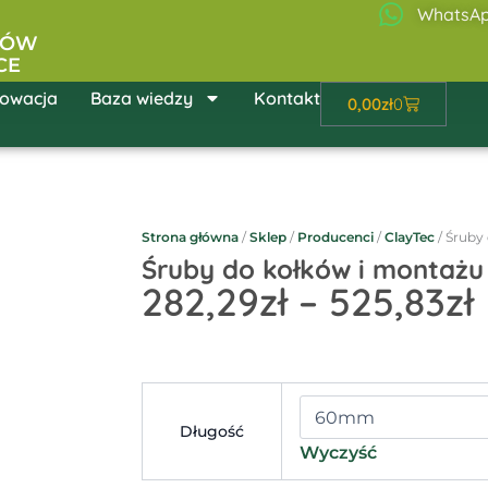
WhatsA
ŁÓW
CE
owacja
Baza wiedzy
Kontakt
Wózek
0,00
zł
0
Strona główna
/
Sklep
/
Producenci
/
ClayTec
/ Śruby
Śruby do kołków i montażu 
282,29
zł
–
525,83
zł
ilość
Śruby
Długość
do
Wyczyść
kołków
i