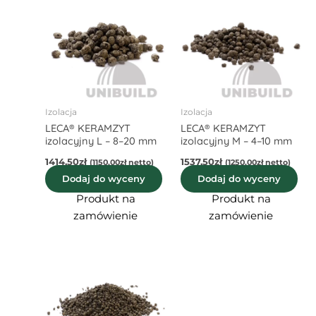
Izolacja
Izolacja
LECA® KERAMZYT
LECA® KERAMZYT
izolacyjny L – 8–20 mm
izolacyjny M – 4–10 mm
1414,50
zł
1537,50
zł
(
1150,00
zł
netto)
(
1250,00
zł
netto)
Dodaj do wyceny
Dodaj do wyceny
Produkt na
Produkt na
zamówienie
zamówienie