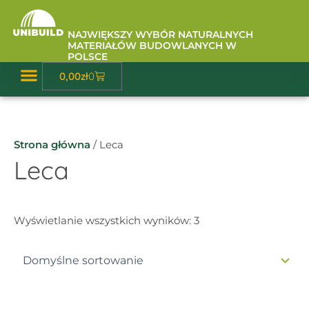
Przejdź
do
NAJWIĘKSZY WYBÓR NATURALNYCH
treści
MATERIAŁÓW BUDOWLANYCH W
POLSCE
Wózek
0,00
zł
0
Baza Wiedzy
Strona główna
/ Leca
Leca
Wyświetlanie wszystkich wyników: 3