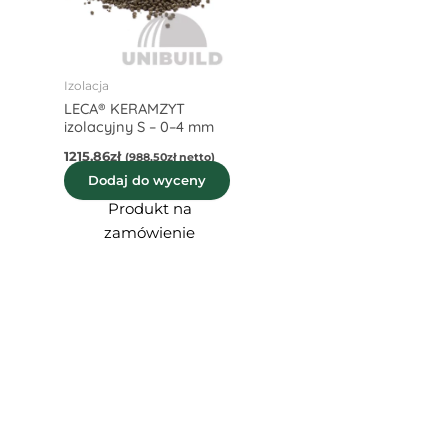
Izolacja
LECA® KERAMZYT
izolacyjny S – 0–4 mm
1215,86
zł
(
988,50
zł
netto)
Dodaj do wyceny
Produkt na
zamówienie