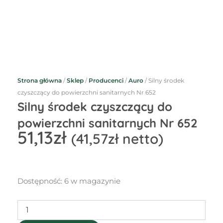
Strona główna
/
Sklep
/
Producenci
/
Auro
/ Silny środek
czyszczący do powierzchni sanitarnych Nr 652
Silny środek czyszczący do
powierzchni sanitarnych Nr 652
51,13
zł
(
41,57
zł
netto)
ilość
Dostępność:
6 w magazynie
Silny
środek
czyszczący
do