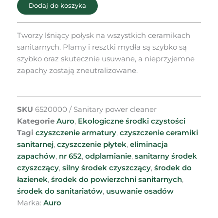
Dodaj do koszyka
powierzchni
sanitarnych
Nr
Tworzy lśniący połysk na wszystkich ceramikach
652
sanitarnych. Plamy i resztki mydła są szybko są
szybko oraz skutecznie usuwane, a nieprzyjemne
zapachy zostają zneutralizowane.
SKU
6520000 / Sanitary power cleaner
Kategorie
Auro
,
Ekologiczne środki czystości
Tagi
czyszczenie armatury
,
czyszczenie ceramiki
sanitarnej
,
czyszczenie płytek
,
eliminacja
zapachów
,
nr 652
,
odplamianie
,
sanitarny środek
czyszczący
,
silny środek czyszczący
,
środek do
łazienek
,
środek do powierzchni sanitarnych
,
środek do sanitariatów
,
usuwanie osadów
Marka:
Auro