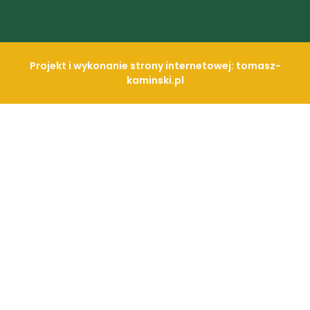
Projekt i wykonanie strony internetowej: tomasz-
kaminski.pl