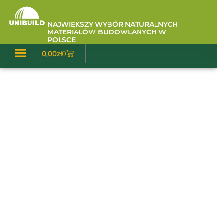
Przejdź
do
NAJWIĘKSZY WYBÓR NATURALNYCH
treści
MATERIAŁÓW BUDOWLANYCH W
POLSCE
Wózek
0,00
zł
0
Baza Wiedzy