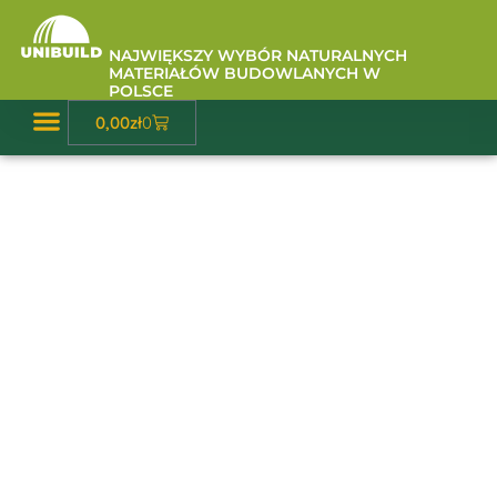
Przejdź
do
NAJWIĘKSZY WYBÓR NATURALNYCH
treści
MATERIAŁÓW BUDOWLANYCH W
POLSCE
Wózek
0,00
zł
0
Baza Wiedzy