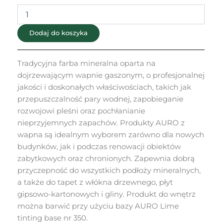
Nr
344
Dodaj do koszyka
Tradycyjna farba mineralna oparta na
dojrzewającym wapnie gaszonym, o profesjonalnej
jakości i doskonałych właściwościach, takich jak
przepuszczalność pary wodnej, zapobieganie
rozwojowi pleśni oraz pochłanianie
nieprzyjemnych zapachów. Produkty AURO z
wapna są idealnym wyborem zarówno dla nowych
budynków, jak i podczas renowacji obiektów
zabytkowych oraz chronionych. Zapewnia dobrą
przyczepność do wszystkich podłoży mineralnych,
a także do tapet z włókna drzewnego, płyt
gipsowo-kartonowych i gliny. Produkt do wnętrz
można barwić przy użyciu bazy AURO Lime
tinting base nr 350.