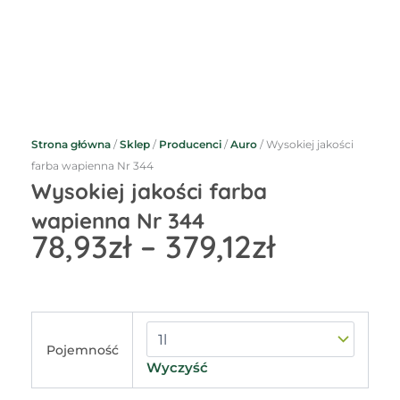
Strona główna
/
Sklep
/
Producenci
/
Auro
/ Wysokiej jakości
farba wapienna Nr 344
Wysokiej jakości farba
wapienna Nr 344
Zakres
78,93
zł
–
379,12
zł
cen:
od
78,93zł
do
ilość
Wysokiej
379,12zł
Pojemność
jakości
Wyczyść
farba
wapienna