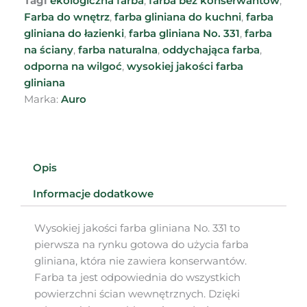
Tagi
ekologiczna farba
,
farba bez konserwantów
,
Farba do wnętrz
,
farba gliniana do kuchni
,
farba
gliniana do łazienki
,
farba gliniana No. 331
,
farba
na ściany
,
farba naturalna
,
oddychająca farba
,
odporna na wilgoć
,
wysokiej jakości farba
gliniana
Marka:
Auro
Opis
Informacje dodatkowe
Wysokiej jakości farba gliniana No. 331 to
pierwsza na rynku gotowa do użycia farba
gliniana, która nie zawiera konserwantów.
Farba ta jest odpowiednia do wszystkich
powierzchni ścian wewnętrznych. Dzięki