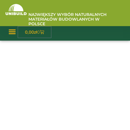
Przejdź
do
NAJWIĘKSZY WYBÓR NATURALNYCH
treści
MATERIAŁÓW BUDOWLANYCH W
POLSCE
Wózek
0,00
zł
0
Baza Wiedzy