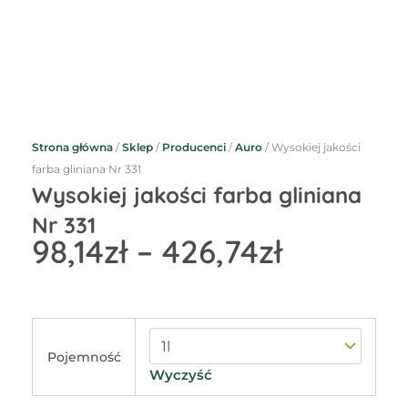
Strona główna
/
Sklep
/
Producenci
/
Auro
/ Wysokiej jakości
farba gliniana Nr 331
Wysokiej jakości farba gliniana
Nr 331
Zakres
98,14
zł
–
426,74
zł
cen:
od
98,14zł
do
ilość
Wysokiej
426,74zł
Pojemność
jakości
Wyczyść
farba
gliniana