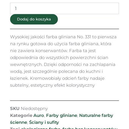
Nr
331
Dodaj do koszyka
Wysokiej jakości farba gliniana No. 331 to pierwsza
na rynku gotowa do użycia farba gliniana, która
nie zawiera konserwantów. Farba ta jest
odpowiednia do wszystkich powierzchni ścian
wewnętrznych. Dzięki odporności na zachlapania
wodą, jest szczególnie polecana do kuchni i
łazienek. Kremowobiały odcień farby nadaje
subtelny, estetyczny efekt kolorystyczny
SKU
Niedostępny
Kategorie
Auro
,
Farby gliniane
,
Naturalne farby
ścienne
,
Ściany i sufity