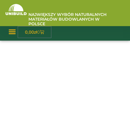
Przejdź
do
NAJWIĘKSZY WYBÓR NATURALNYCH
treści
MATERIAŁÓW BUDOWLANYCH W
POLSCE
Wózek
0,00
zł
0
Baza Wiedzy