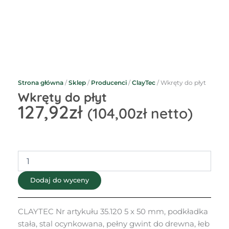
Strona główna
/
Sklep
/
Producenci
/
ClayTec
/ Wkręty do płyt
Wkręty do płyt
127,92
zł
(
104,00
zł
netto)
ilość
Wkręty
do
Dodaj do wyceny
płyt
CLAYTEC Nr artykułu 35.120 5 x 50 mm, podkładka
stała, stal ocynkowana, pełny gwint do drewna, łeb