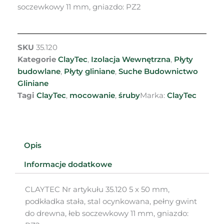
soczewkowy 11 mm, gniazdo: PZ2
SKU
35.120
Kategorie
ClayTec
,
Izolacja Wewnętrzna
,
Płyty
budowlane
,
Płyty gliniane
,
Suche Budownictwo
Gliniane
Tagi
ClayTec
,
mocowanie
,
śruby
Marka:
ClayTec
Opis
Informacje dodatkowe
CLAYTEC Nr artykułu 35.120 5 x 50 mm,
podkładka stała, stal ocynkowana, pełny gwint
do drewna, łeb soczewkowy 11 mm, gniazdo: