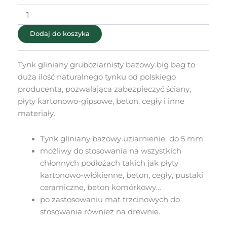
big
bag
Dodaj do koszyka
Tynk gliniany gruboziarnisty bazowy big bag to
duża ilość naturalnego tynku od polskiego
producenta, pozwalająca zabezpieczyć ściany,
płyty kartonowo-gipsowe, beton, cegły i inne
materiały.
Tynk gliniany bazowy uziarnienie do 5 mm
możliwy do stosowania na wszystkich
chłonnych podłożach takich jak płyty
kartonowo-włókienne, beton, cegły, pustaki
ceramiczne, beton komórkowy…
po zastosowaniu mat trzcinowych do
stosowania również na drewnie.