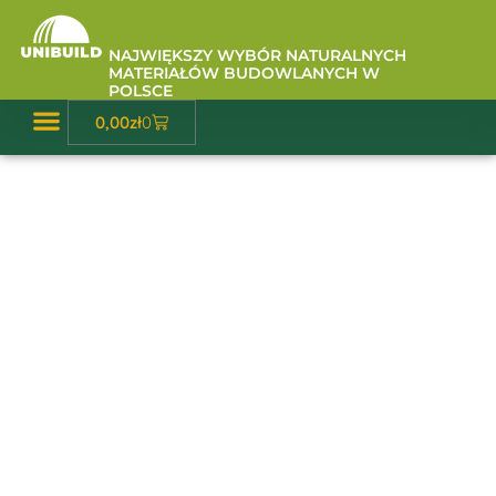
Przejdź
do
NAJWIĘKSZY WYBÓR NATURALNYCH
treści
MATERIAŁÓW BUDOWLANYCH W
POLSCE
Wózek
0,00
zł
0
Baza Wiedzy