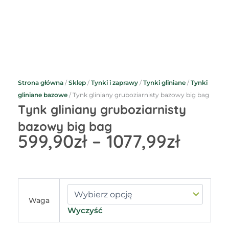
Strona główna
/
Sklep
/
Tynki i zaprawy
/
Tynki gliniane
/
Tynki
gliniane bazowe
/ Tynk gliniany gruboziarnisty bazowy big bag
Tynk gliniany gruboziarnisty
bazowy big bag
Zakre
599,90
zł
–
1077,99
zł
cen:
od
599,9
do
ilość
Tynk
1077,9
Waga
gliniany
Wyczyść
gruboziarnisty
bazowy