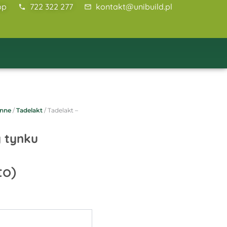
pp
722 322 277
kontakt@unibuild.pl
enne
/
Tadelakt
/ Tadelakt –
y tynku
to)