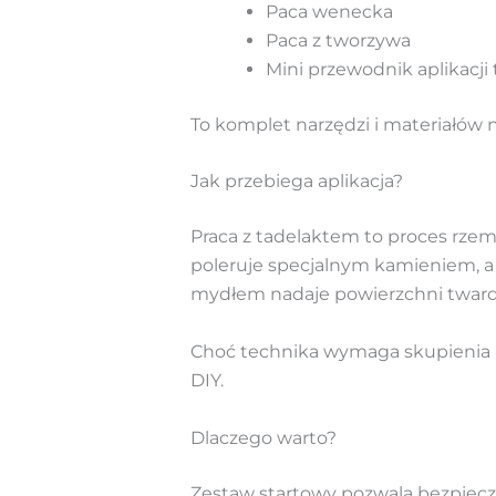
Paca wenecka
Paca z tworzywa
Mini przewodnik aplikacji 
To komplet narzędzi i materiałów 
Jak przebiega aplikacja?
Praca z tadelaktem to proces rzemi
poleruje specjalnym kamieniem, a
mydłem nadaje powierzchni twardo
Choć technika wymaga skupienia i
DIY.
Dlaczego warto?
Zestaw startowy pozwala bezpiecz