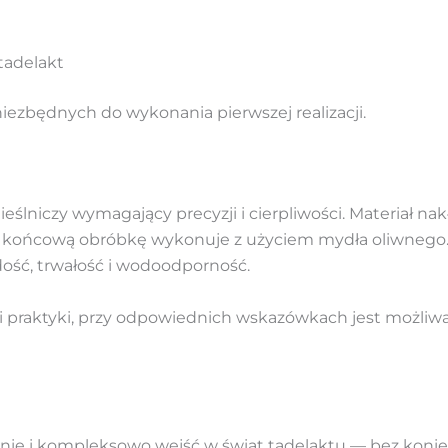
tadelakt
niezbędnych do wykonania pierwszej realizacji.
eślniczy wymagający precyzji i cierpliwości. Materiał n
 końcową obróbkę wykonuje z użyciem mydła oliwnego. 
ść, trwałość i wodoodporność.
 praktyki, przy odpowiednich wskazówkach jest możliw
nie i kompleksowo wejść w świat tadelaktu — bez koni