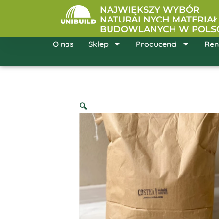
Przejdź
NAJWIĘKSZY WYBÓR
do
NATURALNYCH MATERIA
BUDOWLANYCH W POLS
treści
O nas
Sklep
Producenci
Ren
🔍