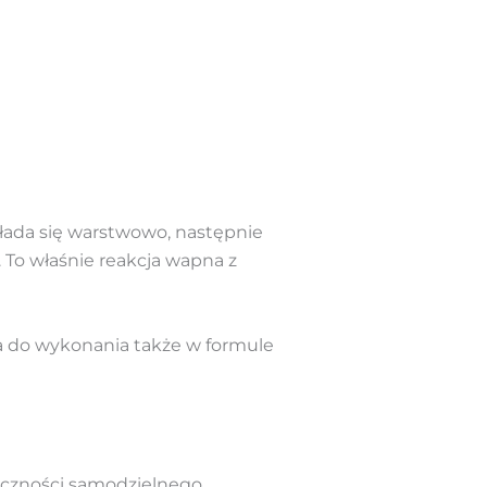
akłada się warstwowo, następnie
To właśnie reakcja wapna z
a do wykonania także w formule
eczności samodzielnego