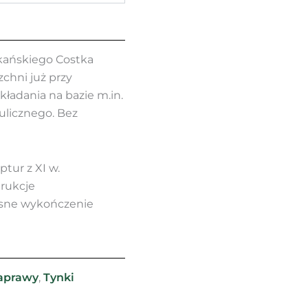
kańskiego Costka
chni już przy
ładania na bazie m.in.
licznego. Bez
ptur z XI w.
trukcje
esne wykończenie
zaprawy
,
Tynki