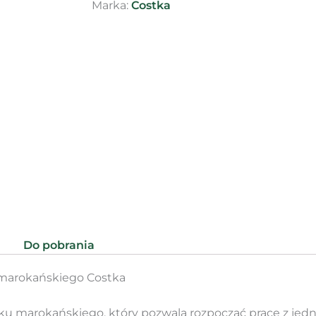
Marka:
Costka
Do pobrania
 marokańskiego Costka
ku marokańskiego, który pozwala rozpocząć pracę z jedn