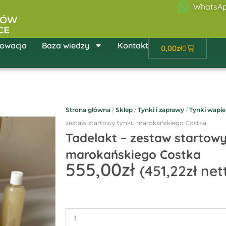
WhatsA
ŁÓW
CE
owacja
Baza wiedzy
Kontakt
Wózek
0,00
zł
0
Strona główna
/
Sklep
/
Tynki i zaprawy
/
Tynki wapi
zestaw startowy tynku marokańskiego Costka
Tadelakt – zestaw startow
marokańskiego Costka
555,00
zł
(
451,22
zł
net
ilość
Tadelakt