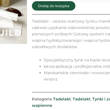
–
Dodaj do koszyka
zestaw
startowy
tynku
Tadelakt – zestaw startowy tynku maro
marokańskiego
ułatwia uzyskanie odpowiedniej powierz
Costka
pierwszych próbach! Gotowy system nak
wapna hydratyzowanego i wapna hydrau
szkodliwych dodatków.
Specjalistyczny tynk na bazie rece
łatwa aplikacja i profesjonalne ins
Marokańskie rzemiosło i nowocz
wnętrz
Kategorie
Tadelakt
,
Tadelakt
,
Tynki i 
wapienne