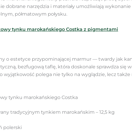
ie dobrane narzędzia i materiały umożliwiają wykonanie
elnym, półmatowym połysku.
artowy tynku marokańskiego Costka z pigmentami
ny o estetyce przypominającej marmur — twardy jak kam
tyczną, bezfugową taflę, która doskonale sprawdza się 
wyjątkowość polega nie tylko na wyglądzie, lecz także na
rtowy tynku marokańskiego Costka
owany tradycyjnym tynkiem marokańskim – 12,5 kg
 polerski