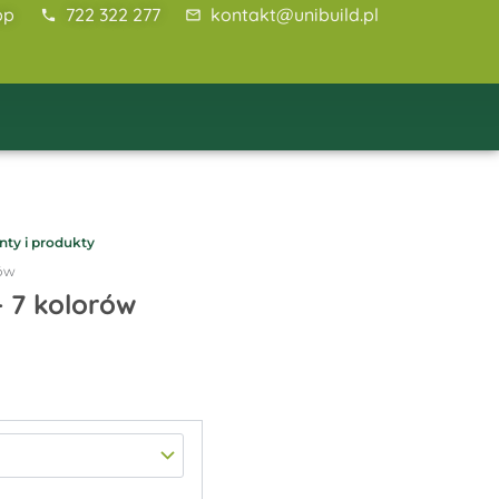
pp
722 322 277
kontakt@unibuild.pl
nty i produkty
rów
 7 kolorów