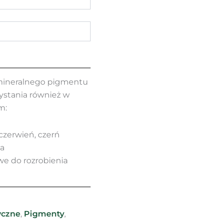
 mineralnego pigmentu
ystania również w
m:
 czerwień, czerń
ta
we do rozrobienia
yczne
,
Pigmenty
,