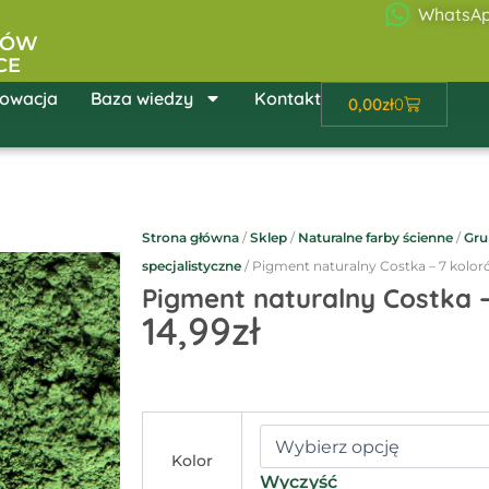
WhatsA
ŁÓW
CE
owacja
Baza wiedzy
Kontakt
Wózek
0,00
zł
0
Strona główna
/
Sklep
/
Naturalne farby ścienne
/
Gru
specjalistyczne
/ Pigment naturalny Costka – 7 kolo
Pigment naturalny Costka –
14,99
zł
ilość
Pigment
Kolor
naturalny
Wyczyść
Costka