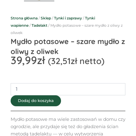
Strona główna
/
Sklep
/
Tynki i zaprawy
/
Tynki
wapienne
/
Tadelakt
/ Mydło potasowe – szare mydło z oliwy z
oliwek
Mydło potasowe – szare mydło z
oliwy z oliwek
39,99
zł
(
32,51
zł
netto)
ilość
Mydło
potasowe
Dodaj do koszyka
-
szare
mydło
Mydło potasowe ma wiele zastosowań w domu czy
z
ogrodzie, ale przydaje się też do gładzenia ścian
oliwy
metodą tadelaktu — w celu wytworzenia
z