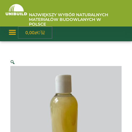
Przejdź
do
NAJWIĘKSZY WYBÓR NATURALNYCH
treści
MATERIAŁÓW BUDOWLANYCH W
POLSCE
Wózek
0,00
zł
0
Baza Wiedzy
🔍